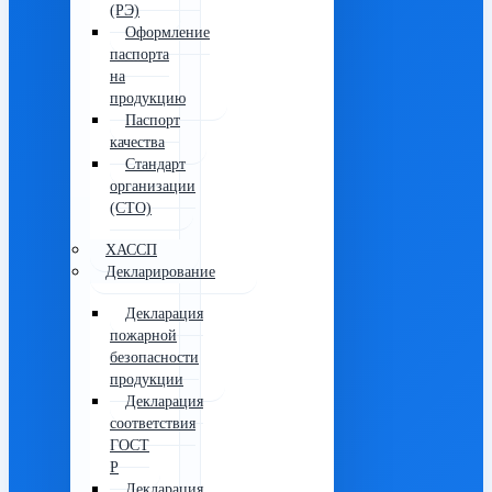
(РЭ)
Оформление
паспорта
на
продукцию
Паспорт
качества
Стандарт
организации
(СТО)
ХАССП
Декларирование
Декларация
пожарной
безопасности
продукции
Декларация
соответствия
ГОСТ
Р
Декларация