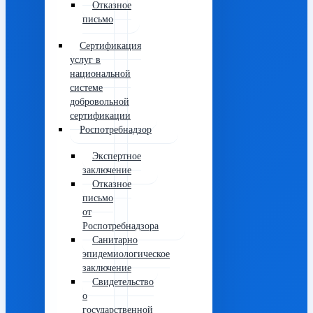
Отказное
письмо
Сертификация
услуг в
национальной
системе
добровольной
сертификации
Роспотребнадзор
Экспертное
заключение
Отказное
письмо
от
Роспотребнадзора
Санитарно
эпидемиологическое
заключение
Свидетельство
о
государственной