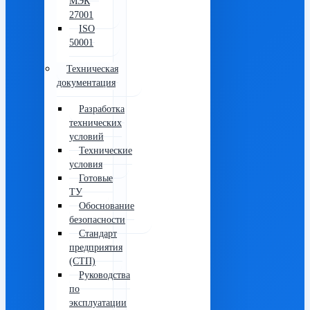
МЭК
27001
ISO
50001
Техническая
документация
Разработка
технических
условий
Технические
условия
Готовые
ТУ
Обоснование
безопасности
Стандарт
предприятия
(СТП)
Руководства
по
эксплуатации