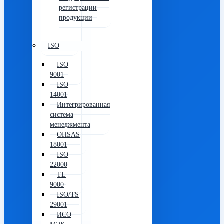
регистрации
продукции
ISO
ISO
9001
ISO
14001
Интегрированная
система
менеджмента
OHSAS
18001
ISO
22000
TL
9000
ISO/TS
29001
ИСО