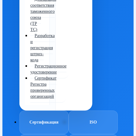
соответствия
таможенного
союза
(ТР
ТС)
Разработка
и
регистрация
штрих-
кода
Регистрационное
удостоверение
Сертификат
Регистра
проверенных
организаций
Сертификация
ISO