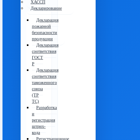
ХАССП
Декларирование
Декларация
пожарной
безопасности
продукции
Декларация
соответствия
ГОСТ
Р
Декларация
соответствия
таможенного
союза
(ТР
ТС)
Разработка
и
регистрация
штрих-
кода
Регистрационное