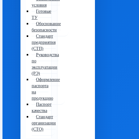
условия
Готовые
ТУ
Обоснование
безопасности
Стандарт
предприятия
(СТП)
Руководства
по
эксплуатации
(РЭ)
Оформление
паспорта
на
продукцию
Паспорт
качества
Стандарт
организации
(СТО)