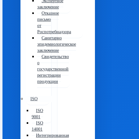
Экспертное
заключение
Отказное
письмо
от
Роспотребнадзора
Санитарно
эпидемиологическое
заключение
Свидетельство
о
государственной
регистрации
продукции
ISO
ISO
9001
ISO
14001
Интегрированная