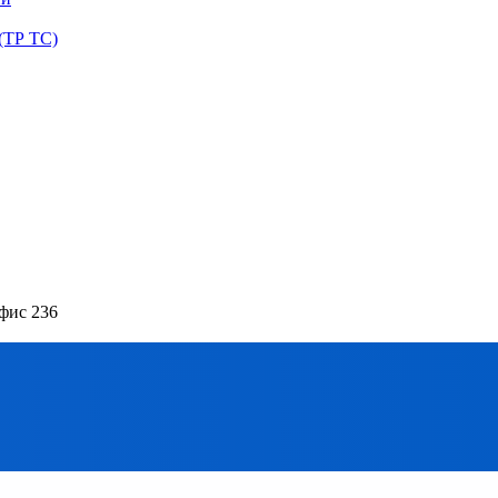
(ТР ТС)
офис 236