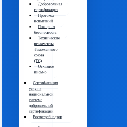
Добровольная
сертификация
Протокол
испытаний
Пожарная
безопасность
Технические
регламенты
Таможенного
союза
(ТС)
Отказное
письмо
Сертификация
услуг в
национальной
системе
добровольной
сертификации
Роспотребнадзор