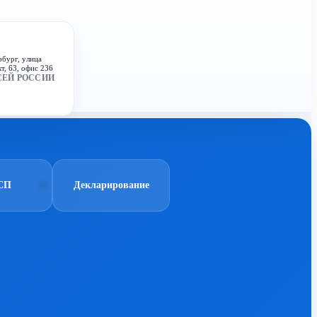
рбург, улица
т, 63, офис 236
СЕЙ РОССИИ
СП
Декларирование