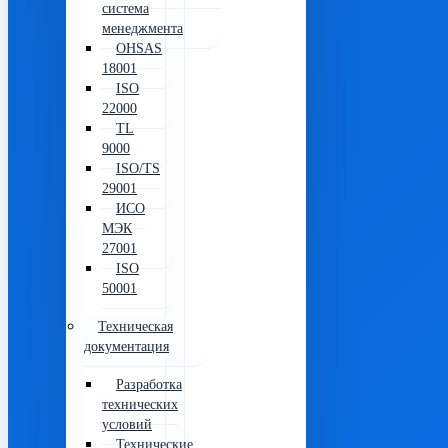
система
менеджмента
OHSAS
18001
ISO
22000
TL
9000
ISO/TS
29001
ИСО
МЭК
27001
ISO
50001
Техническая
документация
Разработка
технических
условий
Технические