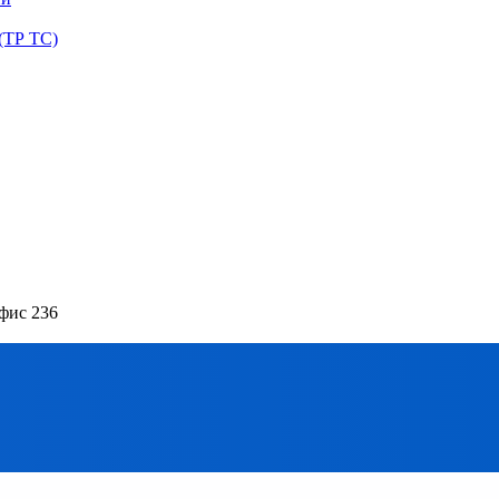
(ТР ТС)
офис 236