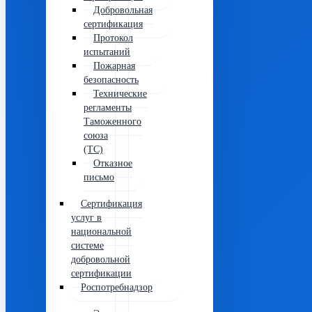
Добровольная
сертификация
Протокол
испытаний
Пожарная
безопасность
Технические
регламенты
Таможенного
союза
(ТС)
Отказное
письмо
Сертификация
услуг в
национальной
системе
добровольной
сертификации
Роспотребнадзор