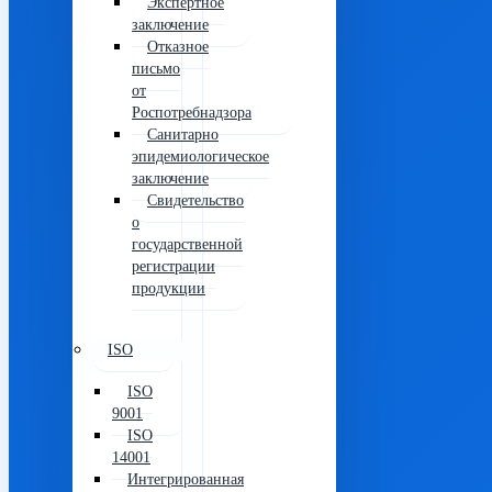
Экспертное
заключение
Отказное
письмо
от
Роспотребнадзора
Санитарно
эпидемиологическое
заключение
Свидетельство
о
государственной
регистрации
продукции
ISO
ISO
9001
ISO
14001
Интегрированная