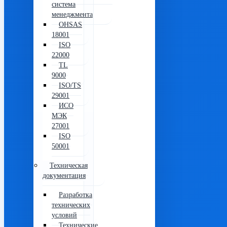
система
менеджмента
OHSAS
18001
ISO
22000
TL
9000
ISO/TS
29001
ИСО
МЭК
27001
ISO
50001
Техническая
документация
Разработка
технических
условий
Технические