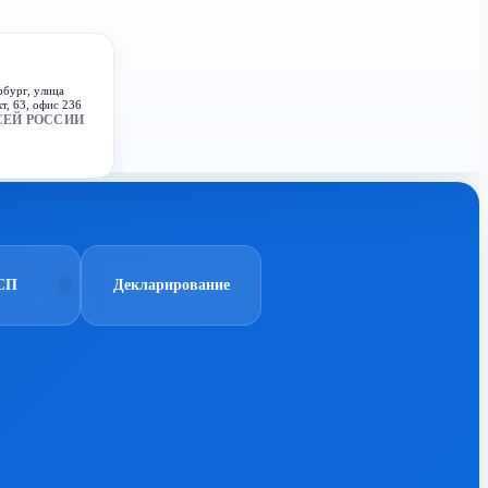
рбург, улица
т, 63, офис 236
СЕЙ РОССИИ
СП
Декларирование