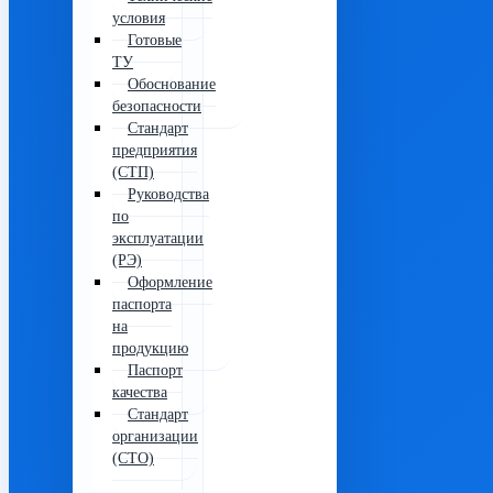
условия
Готовые
ТУ
Обоснование
безопасности
Стандарт
предприятия
(СТП)
Руководства
по
эксплуатации
(РЭ)
Оформление
паспорта
на
продукцию
Паспорт
качества
Стандарт
организации
(СТО)