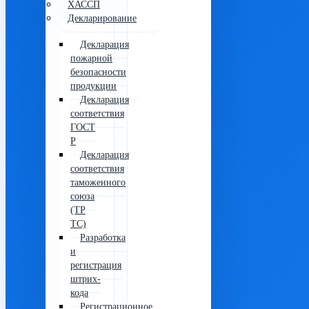
ХАССП
Декларирование
Декларация
пожарной
безопасности
продукции
Декларация
соответствия
ГОСТ
Р
Декларация
соответствия
таможенного
союза
(ТР
ТС)
Разработка
и
регистрация
штрих-
кода
Регистрационное