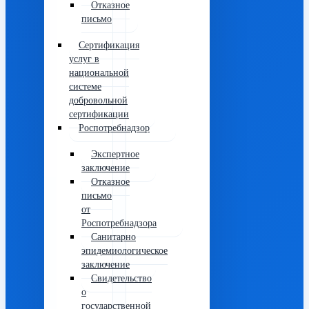
Отказное
письмо
Сертификация
услуг в
национальной
системе
добровольной
сертификации
Роспотребнадзор
Экспертное
заключение
Отказное
письмо
от
Роспотребнадзора
Санитарно
эпидемиологическое
заключение
Свидетельство
о
государственной