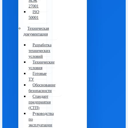
МЭК
27001
ISO
50001
Техническая
документация
Разработка
технических
условий
Технические
условия
Готовые
ТУ
Обоснование
безопасности
Стандарт
предприятия
(СТП)
Руководства
по
эксплуатации