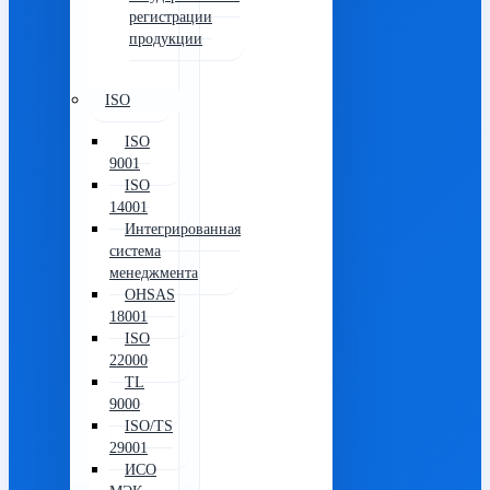
регистрации
продукции
ISO
ISO
9001
ISO
14001
Интегрированная
система
менеджмента
OHSAS
18001
ISO
22000
TL
9000
ISO/TS
29001
ИСО