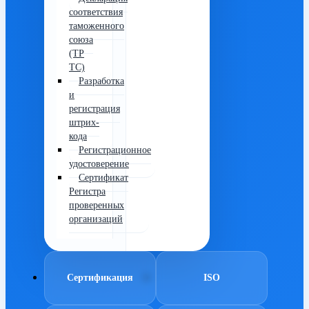
соответствия
таможенного
союза
(ТР
ТС)
Разработка
и
регистрация
штрих-
кода
Регистрационное
удостоверение
Сертификат
Регистра
проверенных
организаций
Сертификация
ISO