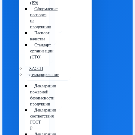
(РЭ)
Оформление
паспорта
на
продукцию
Паспорт
качества
Стандарт
организации
(СТО)
ХАССП
Декларирование
Декларация
пожарной
безопасности
продукции
Декларация
соответствия
ГОСТ
Р
Декларация