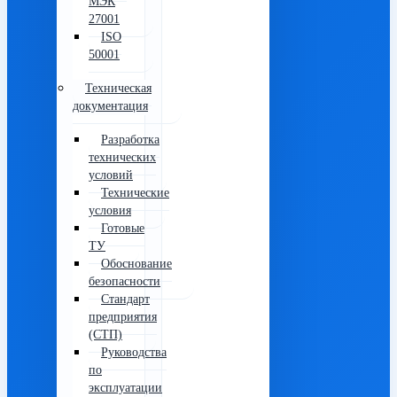
МЭК
27001
ISO
50001
Техническая
документация
Разработка
технических
условий
Технические
условия
Готовые
ТУ
Обоснование
безопасности
Стандарт
предприятия
(СТП)
Руководства
по
эксплуатации