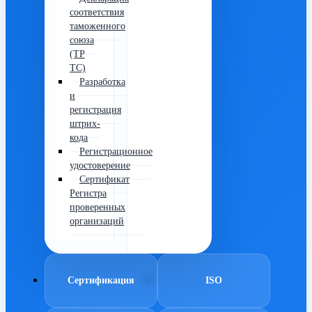
соответствия
таможенного
союза
(ТР
ТС)
Разработка
и
регистрация
штрих-
кода
Регистрационное
удостоверение
Сертификат
Регистра
проверенных
организаций
Сертификация
ISO