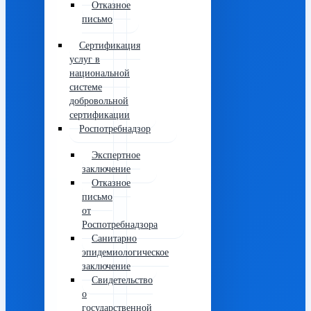
Отказное
письмо
Сертификация
услуг в
национальной
системе
добровольной
сертификации
Роспотребнадзор
Экспертное
заключение
Отказное
письмо
от
Роспотребнадзора
Санитарно
эпидемиологическое
заключение
Свидетельство
о
государственной