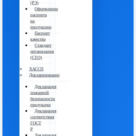
(РЭ)
Оформление
паспорта
на
продукцию
Паспорт
качества
Стандарт
организации
(СТО)
ХАССП
Декларирование
Декларация
пожарной
безопасности
продукции
Декларация
соответствия
ГОСТ
Р
Декларация