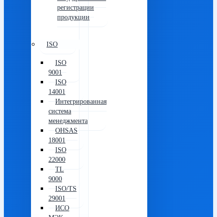
регистрации
продукции
ISO
ISO
9001
ISO
14001
Интегрированная
система
менеджмента
OHSAS
18001
ISO
22000
TL
9000
ISO/TS
29001
ИСО