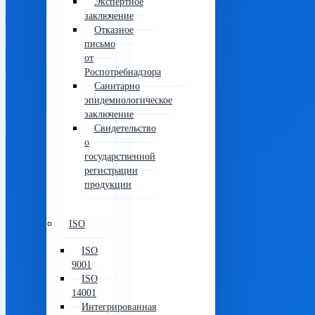
Экспертное
заключение
Отказное
письмо
от
Роспотребнадзора
Санитарно
эпидемиологическое
заключение
Свидетельство
о
государственной
регистрации
продукции
ISO
ISO
9001
ISO
14001
Интегрированная