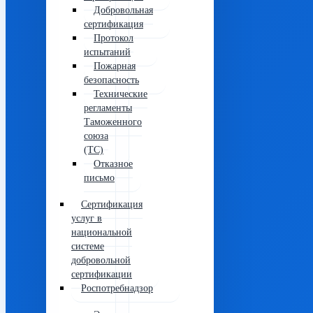
Добровольная
сертификация
Протокол
испытаний
Пожарная
безопасность
Технические
регламенты
Таможенного
союза
(ТС)
Отказное
письмо
Сертификация
услуг в
национальной
системе
добровольной
сертификации
Роспотребнадзор