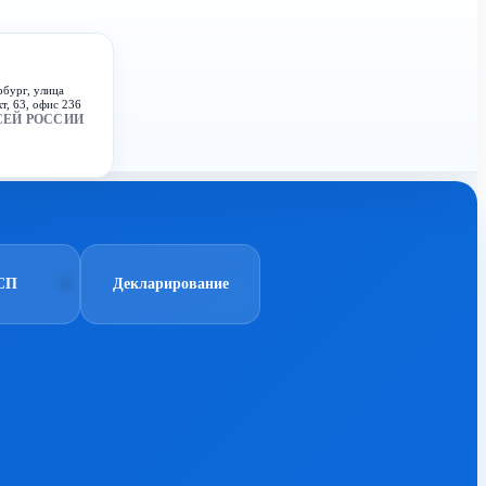
рбург, улица
т, 63, офис 236
СЕЙ РОССИИ
СП
Декларирование