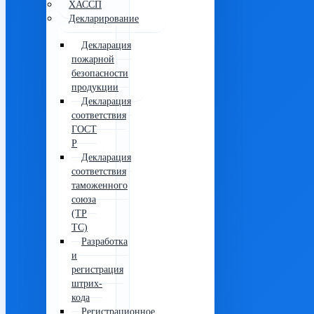
ХАССП
Декларирование
Декларация
пожарной
безопасности
продукции
Декларация
соответствия
ГОСТ
Р
Декларация
соответствия
таможенного
союза
(ТР
ТС)
Разработка
и
регистрация
штрих-
кода
Регистрационное