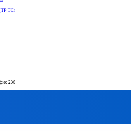
(ТР ТС)
офис 236