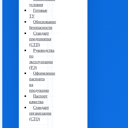
условия
Готовые
ТУ
Обоснование
безопасности
Стандарт
предприятия
(СТП)
Руководства
по
эксплуатации
(РЭ)
Оформление
паспорта
на
продукцию
Паспорт
качества
Стандарт
организации
(СТО)