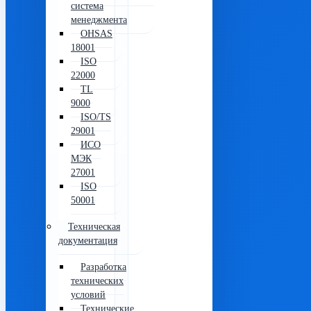
система
менеджмента
OHSAS
18001
ISO
22000
TL
9000
ISO/TS
29001
ИСО
МЭК
27001
ISO
50001
Техническая
документация
Разработка
технических
условий
Технические