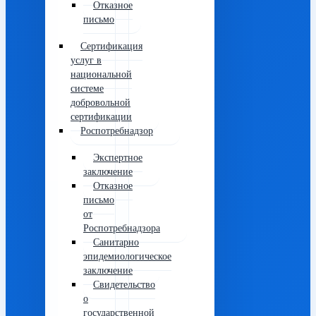
Отказное
письмо
Сертификация
услуг в
национальной
системе
добровольной
сертификации
Роспотребнадзор
Экспертное
заключение
Отказное
письмо
от
Роспотребнадзора
Санитарно
эпидемиологическое
заключение
Свидетельство
о
государственной