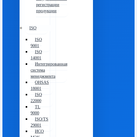
регистрации
продукции
ISO
ISO
9001
ISO
14001
Интегрированная
система
менеджмента
OHSAS
18001
ISO
22000
TL
9000
ISO/TS
29001
ИСО