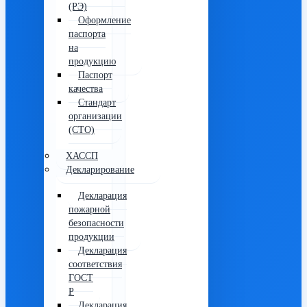
(РЭ)
Оформление
паспорта
на
продукцию
Паспорт
качества
Стандарт
организации
(СТО)
ХАССП
Декларирование
Декларация
пожарной
безопасности
продукции
Декларация
соответствия
ГОСТ
Р
Декларация