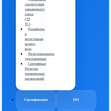
соответствия
таможенного
союза
(ТР
ТС)
Разработка
и
регистрация
штрих-
кода
Регистрационное
удостоверение
Сертификат
Регистра
проверенных
организаций
Сертификация
ISO