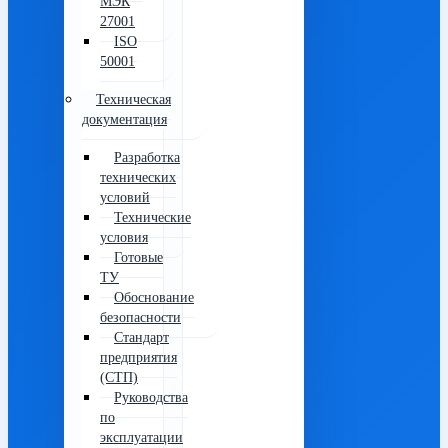
МЭК
27001
ISO
50001
Техническая
документация
Разработка
технических
условий
Технические
условия
Готовые
ТУ
Обоснование
безопасности
Стандарт
предприятия
(СТП)
Руководства
по
эксплуатации