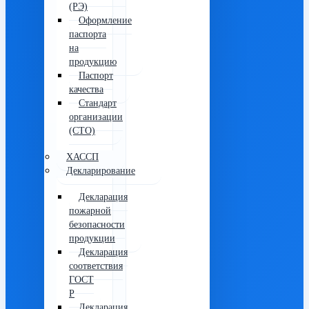
(РЭ)
Оформление
паспорта
на
продукцию
Паспорт
качества
Стандарт
организации
(СТО)
ХАССП
Декларирование
Декларация
пожарной
безопасности
продукции
Декларация
соответствия
ГОСТ
Р
Декларация