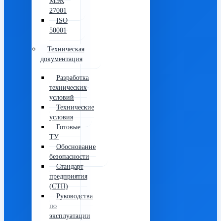
МЭК
27001
ISO
50001
Техническая
документация
Разработка
технических
условий
Технические
условия
Готовые
ТУ
Обоснование
безопасности
Стандарт
предприятия
(СТП)
Руководства
по
эксплуатации