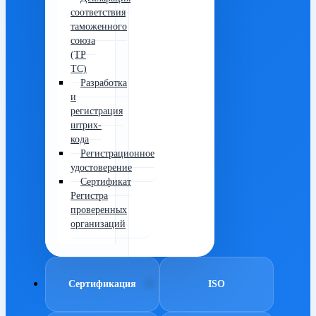
соответствия
таможенного
союза
(ТР
ТС)
Разработка
и
регистрация
штрих-
кода
Регистрационное
удостоверение
Сертификат
Регистра
проверенных
организаций
Сертификация
ISO