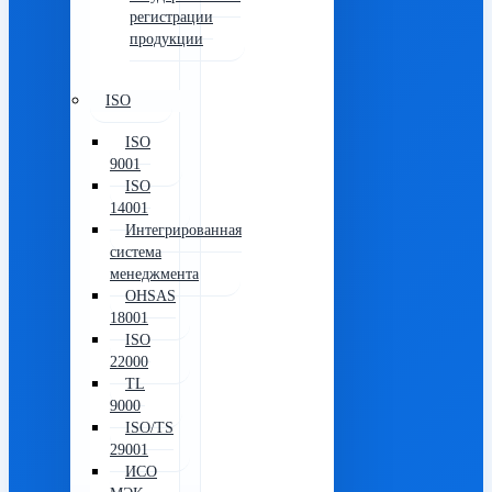
регистрации
продукции
ISO
ISO
9001
ISO
14001
Интегрированная
система
менеджмента
OHSAS
18001
ISO
22000
TL
9000
ISO/TS
29001
ИСО