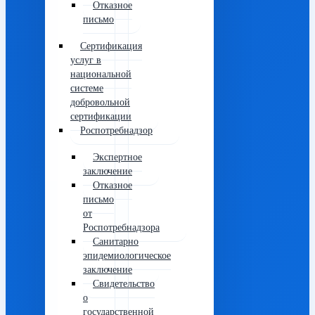
Отказное
письмо
Сертификация
услуг в
национальной
системе
добровольной
сертификации
Роспотребнадзор
Экспертное
заключение
Отказное
письмо
от
Роспотребнадзора
Санитарно
эпидемиологическое
заключение
Свидетельство
о
государственной