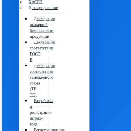
ХАССП
Декларирование
Декларация
пожарной
безопасности
продукции
Декларация
соответствия
ГОСТ
Р
Декларация
соответствия
таможенного
союза
(ТР
ТС)
Разработка
и
регистрация
штрих-
кода
Регистрационное