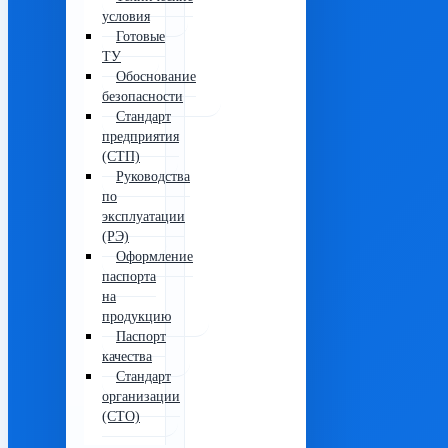
условия
Готовые
ТУ
Обоснование
безопасности
Стандарт
предприятия
(СТП)
Руководства
по
эксплуатации
(РЭ)
Оформление
паспорта
на
продукцию
Паспорт
качества
Стандарт
организации
(СТО)