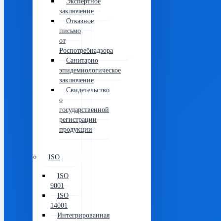
Экспертное
заключение
Отказное
письмо
от
Роспотребнадзора
Санитарно
эпидемиологическое
заключение
Свидетельство
о
государственной
регистрации
продукции
ISO
ISO
9001
ISO
14001
Интегрированная