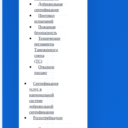
Добровольная
сертификация
Протокол
испытаний
Пожарная
безопасность
Технические
регламенты
Таможенного
союза
(ТС)
Отказное
письмо
Сертификация
услуг в
национальной
системе
добровольной
сертификации
Роспотребнадзор