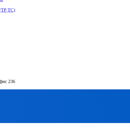
(ТР ТС)
офис 236