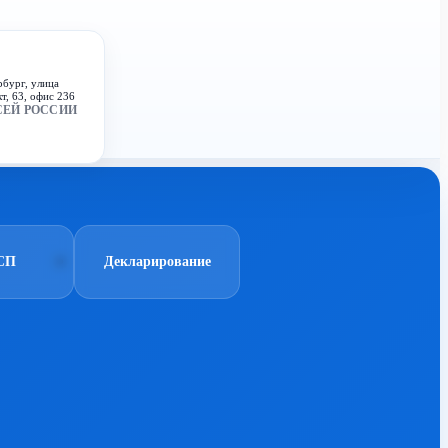
рбург, улица
т, 63, офис 236
СЕЙ РОССИИ
СП
Декларирование