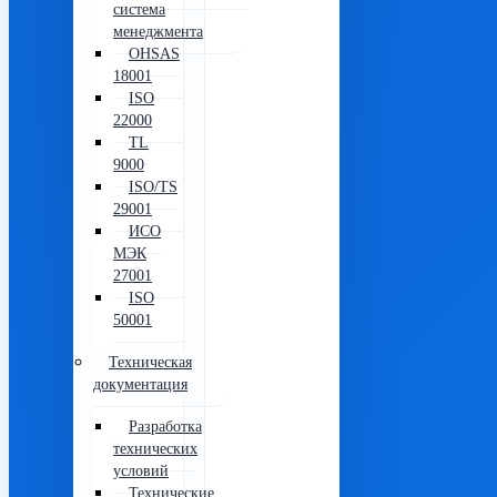
система
менеджмента
OHSAS
18001
ISO
22000
TL
9000
ISO/TS
29001
ИСО
МЭК
27001
ISO
50001
Техническая
документация
Разработка
технических
условий
Технические