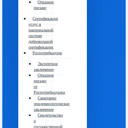
Отказное
письмо
Сертификация
услуг в
национальной
системе
добровольной
сертификации
Роспотребнадзор
Экспертное
заключение
Отказное
письмо
от
Роспотребнадзора
Санитарно
эпидемиологическое
заключение
Свидетельство
о
государственной