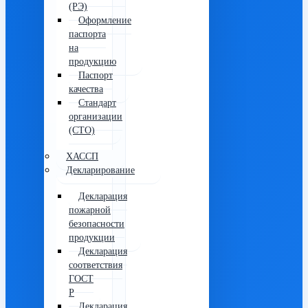
(РЭ)
Оформление
паспорта
на
продукцию
Паспорт
качества
Стандарт
организации
(СТО)
ХАССП
Декларирование
Декларация
пожарной
безопасности
продукции
Декларация
соответствия
ГОСТ
Р
Декларация