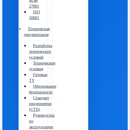
МЭК
27001
ISO
50001
Техническая
документация
Разработка
технических
условий
Технические
условия
Готовые
ТУ
Обоснование
безопасности
Стандарт
предприятия
(СТП)
Руководства
по
эксплуатации