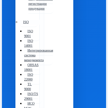
регистрации
продукции
ISO
ISO
9001
ISO
14001
Интегрированная
система
менеджмента
OHSAS
18001
ISO
22000
TL
9000
ISO/TS
29001
ИСО