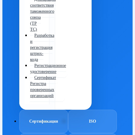
соответствия
таможенного
союза
(ТР
ТС)
Разработка
и
регистрация
штрих-
кода
Регистрационное
удостоверение
Сертификат
Регистра
проверенных
организаций
Сертификация
ISO