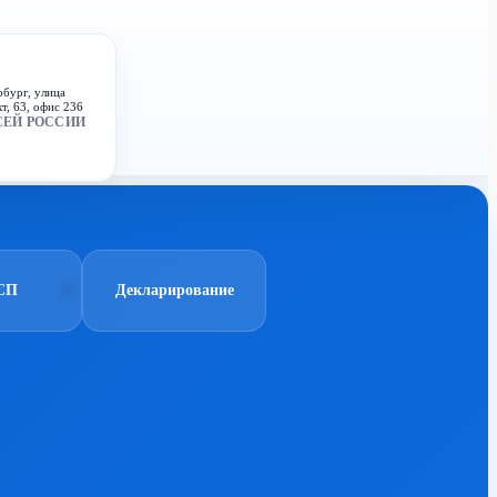
рбург, улица
т, 63, офис 236
СЕЙ РОССИИ
СП
Декларирование