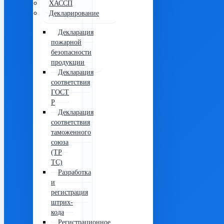
ХАССП
Декларирование
Декларация
пожарной
безопасности
продукции
Декларация
соответствия
ГОСТ
Р
Декларация
соответствия
таможенного
союза
(ТР
ТС)
Разработка
и
регистрация
штрих-
кода
Регистрационное