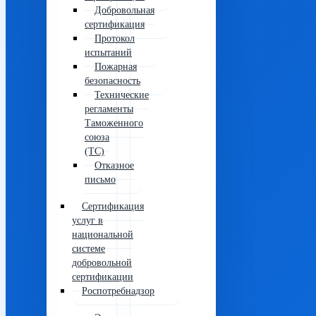
Добровольная
сертификация
Протокол
испытаний
Пожарная
безопасность
Технические
регламенты
Таможенного
союза
(ТС)
Отказное
письмо
Сертификация
услуг в
национальной
системе
добровольной
сертификации
Роспотребнадзор