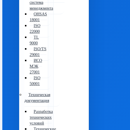
система
менеджмента
OHSAS
18001
ISO
22000
TL
9000
ISO/TS
29001
ИСО
МЭК
27001
ISO
50001
Техническая
документация
Разработка
технических
условий
Технические