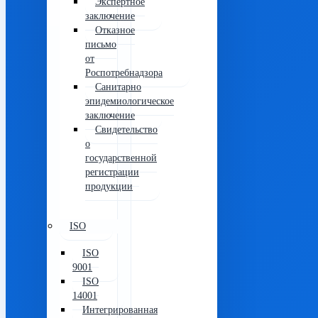
Экспертное
заключение
Отказное
письмо
от
Роспотребнадзора
Санитарно
эпидемиологическое
заключение
Свидетельство
о
государственной
регистрации
продукции
ISO
ISO
9001
ISO
14001
Интегрированная