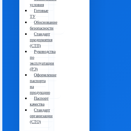
условия
Готовые
ТУ
Обоснование
безопасности
Стандарт
предприятия
(СТП)
Руководства
по
эксплуатации
(РЭ)
Оформление
паспорта
на
продукцию
Паспорт
качества
Стандарт
организации
(СТО)