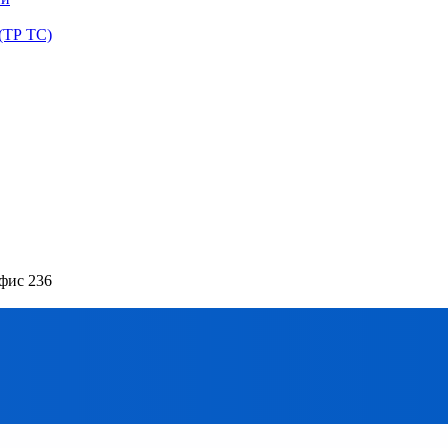
(ТР ТС)
офис 236