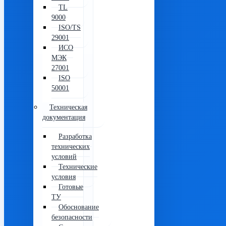
TL
9000
ISO/TS
29001
ИСО
МЭК
27001
ISO
50001
Техническая
документация
Разработка
технических
условий
Технические
условия
Готовые
ТУ
Обоснование
безопасности