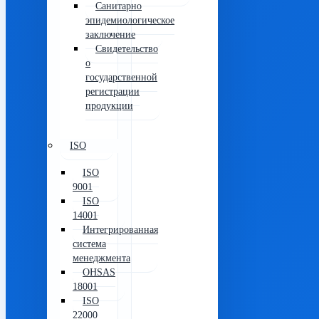
Санитарно
эпидемиологическое
заключение
Свидетельство
о
государственной
регистрации
продукции
ISO
ISO
9001
ISO
14001
Интегрированная
система
менеджмента
OHSAS
18001
ISO
22000