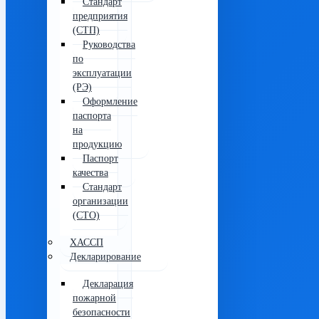
Стандарт
предприятия
(СТП)
Руководства
по
эксплуатации
(РЭ)
Оформление
паспорта
на
продукцию
Паспорт
качества
Стандарт
организации
(СТО)
ХАССП
Декларирование
Декларация
пожарной
безопасности