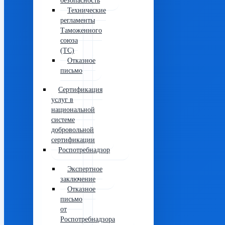
безопасность
Технические
регламенты
Таможенного
союза
(ТС)
Отказное
письмо
Сертификация
услуг в
национальной
системе
добровольной
сертификации
Роспотребнадзор
Экспертное
заключение
Отказное
письмо
от
Роспотребнадзора