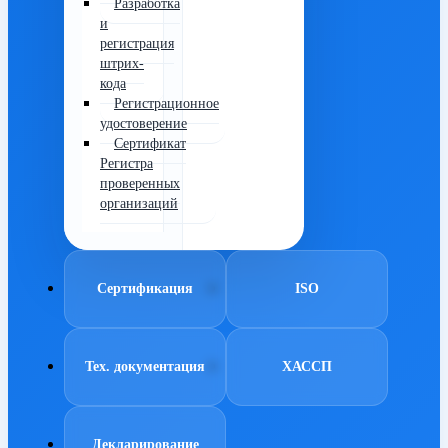
Разработка
и
регистрация
штрих-
кода
Регистрационное
удостоверение
Сертификат
Регистра
проверенных
организаций
Сертификация
ISO
Тех. документация
ХАССП
Декларирование