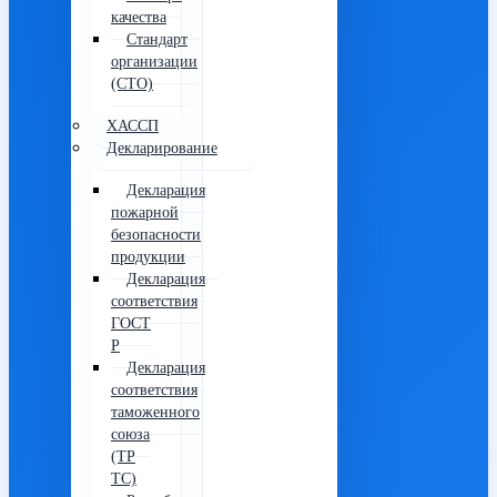
качества
Стандарт
организации
(СТО)
ХАССП
Декларирование
Декларация
пожарной
безопасности
продукции
Декларация
соответствия
ГОСТ
Р
Декларация
соответствия
таможенного
союза
(ТР
ТС)