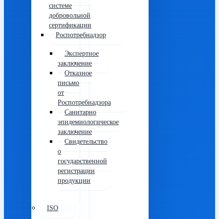
системе
добровольной
сертификации
Роспотребнадзор
Экспертное
заключение
Отказное
письмо
от
Роспотребнадзора
Санитарно
эпидемиологическое
заключение
Свидетельство
о
государственной
регистрации
продукции
ISO