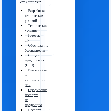
документация
Разработка
технических
условий
Технические
условия
Готовые
ТУ
Обоснование
безопасности
Стандарт
предприятия
(СТП)
Руководства
по
эксплуатации
(РЭ)
Оформление
паспорта
на
продукцию
Паспорт