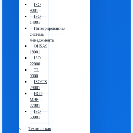
ISO
9001
ISO
14001
Интегрированная
система
менеджмента
OHSAS
18001
ISO
22000
TL
9000
ISO/TS
29001
ИСО
МЭК
27001
ISO
50001
Техническая